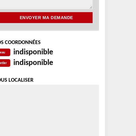
S COORDONNÉES
indisponible
reau
indisponible
ntier
US LOCALISER