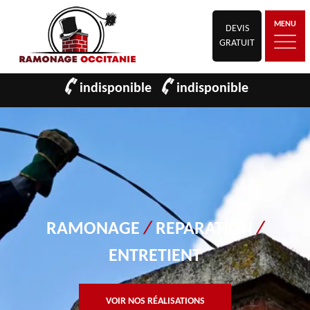
MENU
DEVIS
GRATUIT
indisponible
indisponible
RAMONAGE
/
REPARATION
/
ENTRETIENT
VOIR NOS RÉALISATIONS