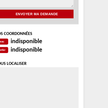
S COORDONNÉES
indisponible
reau
indisponible
ntier
US LOCALISER