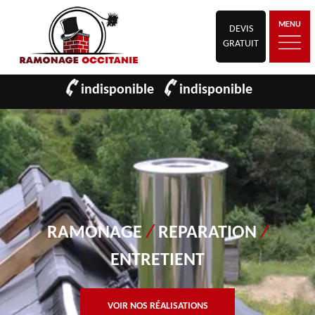
MENU
DEVIS
GRATUIT
indisponible
indisponible
RAMONAGE
/
REPARATION
/
ENTRETIENT
VOIR NOS RÉALISATIONS