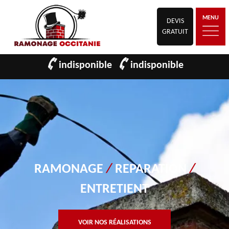
MENU
DEVIS
GRATUIT
indisponible
indisponible
RAMONAGE
/
REPARATION
/
ENTRETIENT
VOIR NOS RÉALISATIONS