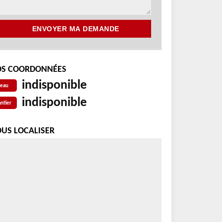
S COORDONNÉES
indisponible
reau
indisponible
ntier
US LOCALISER