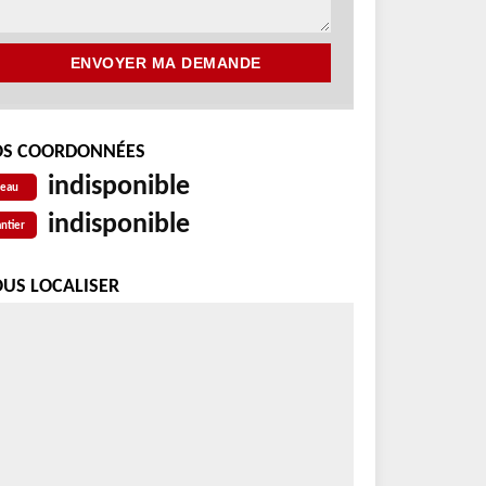
S COORDONNÉES
indisponible
reau
indisponible
ntier
US LOCALISER