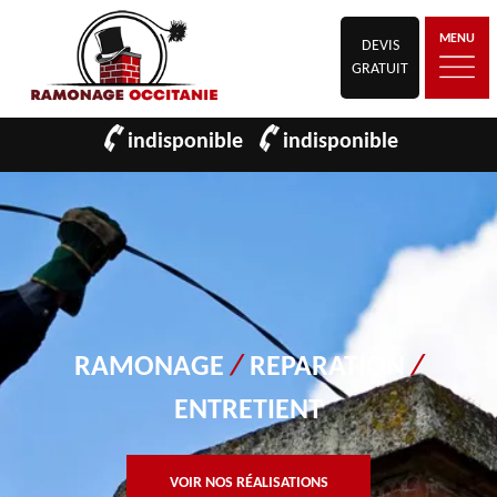
MENU
DEVIS
GRATUIT
indisponible
indisponible
RAMONAGE
/
REPARATION
/
ENTRETIENT
VOIR NOS RÉALISATIONS