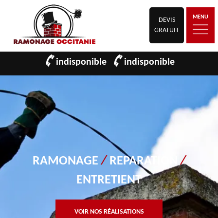
MENU
DEVIS
GRATUIT
indisponible
indisponible
RAMONAGE
/
REPARATION
/
ENTRETIENT
VOIR NOS RÉALISATIONS