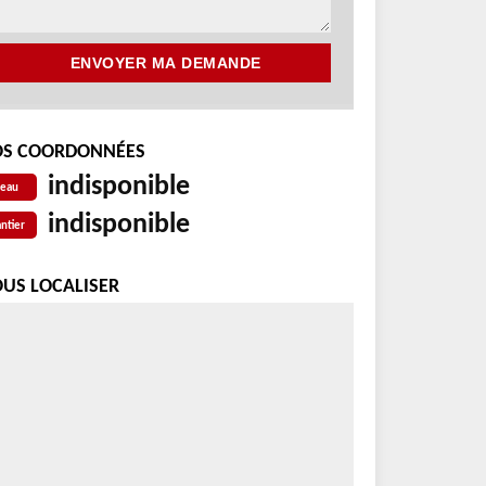
S COORDONNÉES
indisponible
reau
indisponible
ntier
US LOCALISER