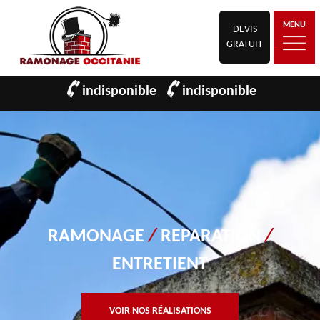
MENU
DEVIS
GRATUIT
indisponible
indisponible
RAMONAGE
/
REPARATION
/
ENTRETIENT
VOIR NOS RÉALISATIONS