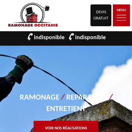
MENU
DEVIS
GRATUIT
indisponible
indisponible
RAMONAGE
/
REPARATION
/
ENTRETIENT
VOIR NOS RÉALISATIONS