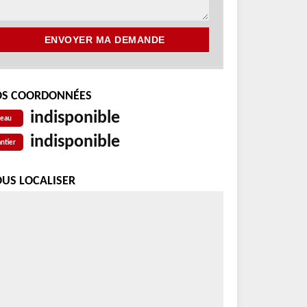
S COORDONNÉES
indisponible
reau
indisponible
ntier
US LOCALISER