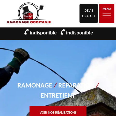
MENU
DEVIS
GRATUIT
indisponible
indisponible
RAMONAGE
/
REPARATION
/
ENTRETIENT
VOIR NOS RÉALISATIONS