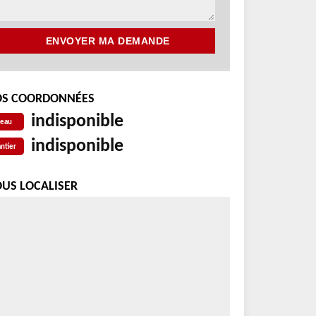
S COORDONNÉES
indisponible
reau
indisponible
ntier
US LOCALISER