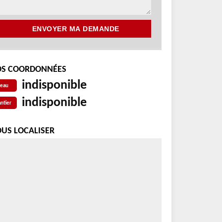
S COORDONNÉES
indisponible
reau
indisponible
ntier
US LOCALISER