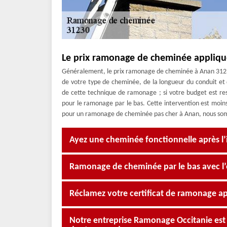
Le prix ramonage de cheminée appliq
Généralement, le prix ramonage de cheminée à Anan 3123
de votre type de cheminée, de la longueur du conduit e
de cette technique de ramonage ; si votre budget est r
pour le ramonage par le bas. Cette intervention est moin
pour un ramonage de cheminée pas cher à Anan, nous som
Ayez une cheminée fonctionnelle après l
Ramonage de cheminée par le bas avec l
Réclamez votre certificat de ramonage ap
Notre entreprise Ramonage Occitanie est 