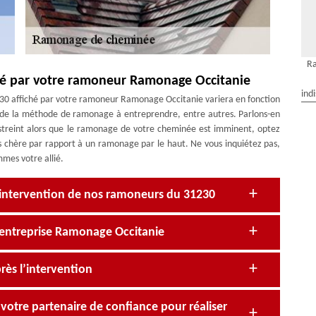
R
ué par votre ramoneur Ramonage Occitanie
ind
0 affiché par votre ramoneur Ramonage Occitanie variera en fonction
t de la méthode de ramonage à entreprendre, entre autres. Parlons-en
estreint alors que le ramonage de votre cheminée est imminent, optez
s chère par rapport à un ramonage par le haut. Ne vous inquiétez pas,
mes votre allié.
’intervention de nos ramoneurs du 31230
’entreprise Ramonage Occitanie
rès l’intervention
votre partenaire de confiance pour réaliser