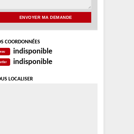
S COORDONNÉES
indisponible
reau
indisponible
ntier
US LOCALISER