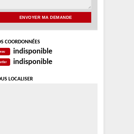
S COORDONNÉES
indisponible
reau
indisponible
ntier
US LOCALISER