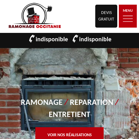
MENU
DEVIS
GRATUIT
indisponible
indisponible
RAMONAGE
/
REPARATION
/
ENTRETIENT
VOIR NOS RÉALISATIONS