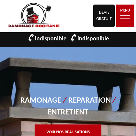
MENU
DEVIS
GRATUIT
indisponible
indisponible
RAMONAGE
/
REPARATION
/
ENTRETIENT
VOIR NOS RÉALISATIONS