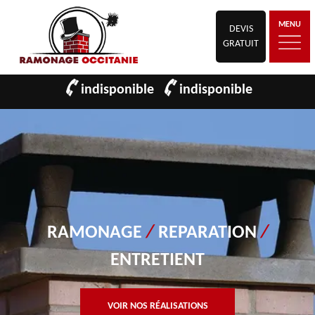
MENU
DEVIS
GRATUIT
indisponible
indisponible
RAMONAGE
/
REPARATION
/
ENTRETIENT
VOIR NOS RÉALISATIONS