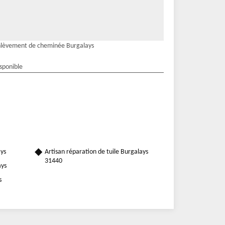
lèvement de cheminée Burgalays
isponible
ys
Artisan réparation de tuile Burgalays
31440
ays
s