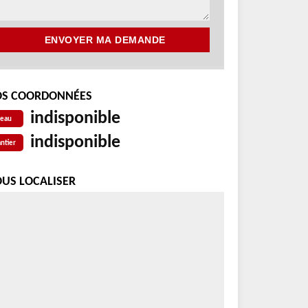
S COORDONNÉES
indisponible
reau
indisponible
ntier
US LOCALISER