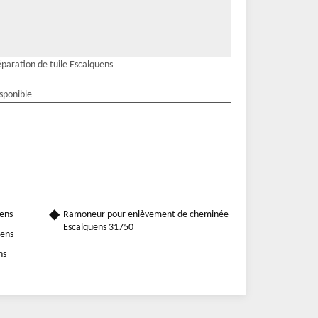
paration de tuile Escalquens
isponible
ens
Ramoneur pour enlèvement de cheminée
Escalquens 31750
uens
ns