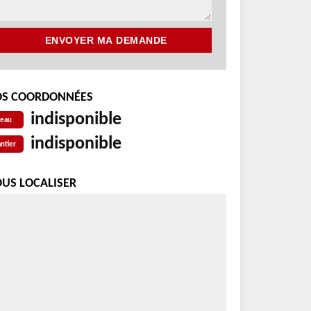
S COORDONNÉES
indisponible
reau
indisponible
ntier
US LOCALISER