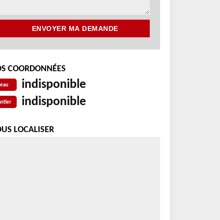
S COORDONNÉES
indisponible
reau
indisponible
ntier
US LOCALISER