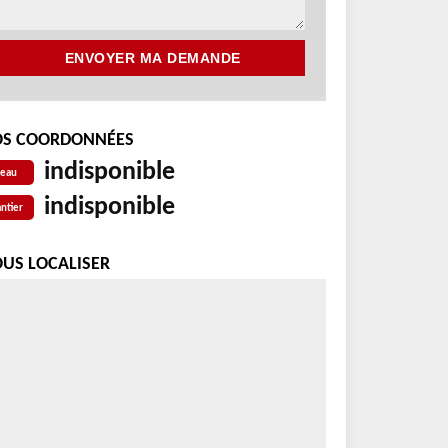
S COORDONNÉES
indisponible
reau
indisponible
ntier
US LOCALISER