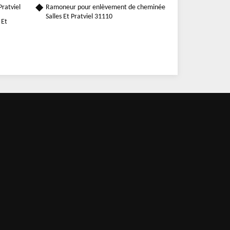
Pratviel
Ramoneur pour enlèvement de cheminée
Salles Et Pratviel 31110
 Et