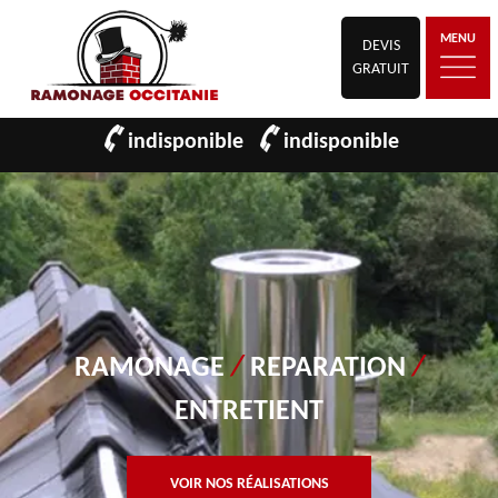
MENU
DEVIS
GRATUIT
indisponible
indisponible
RAMONAGE
/
REPARATION
/
ENTRETIENT
VOIR NOS RÉALISATIONS