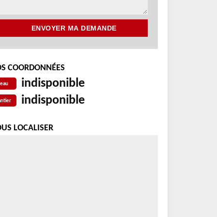
S COORDONNÉES
indisponible
reau
indisponible
ntier
US LOCALISER