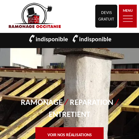
MENU
DEVIS
GRATUIT
indisponible
indisponible
RAMONAGE
/
REPARATION
/
ENTRETIENT
VOIR NOS RÉALISATIONS