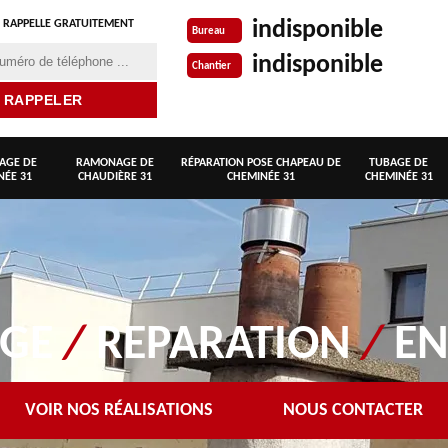
indisponible
 RAPPELLE GRATUITEMENT
Bureau
indisponible
Chantier
AGE DE
RAMONAGE DE
RÉPARATION POSE CHAPEAU DE
TUBAGE DE
NÉE 31
CHAUDIÈRE 31
CHEMINÉE 31
CHEMINÉE 31
AGE
/
REPARATION
/
EN
VOIR NOS RÉALISATIONS
NOUS CONTACTER