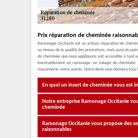
Prix réparation de cheminée raisonnab
Ramonage Occitanie est un artisan réparation de cheminée
au niveau de la qualité des prestations, mais aussi du poin
de cheminée que nous appliquons soit accessible à tout un
éventuellement un ramonage, un tubage de cheminée,
maçonnerie, entre autres. Notre devis vous donnera tous le
En quoi un insert de cheminée vous est i
Notre entreprise Ramonage Occitanie vou
cheminée
Ramonage Occitanie vous propose des serv
raisonnables