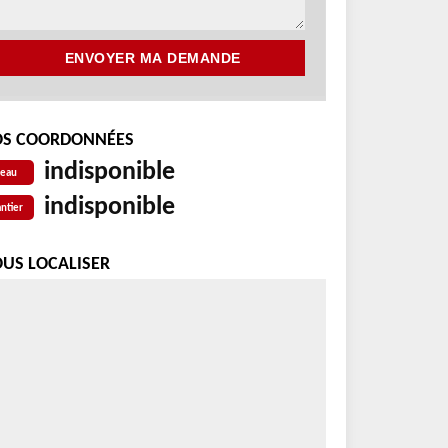
S COORDONNÉES
indisponible
reau
indisponible
ntier
US LOCALISER