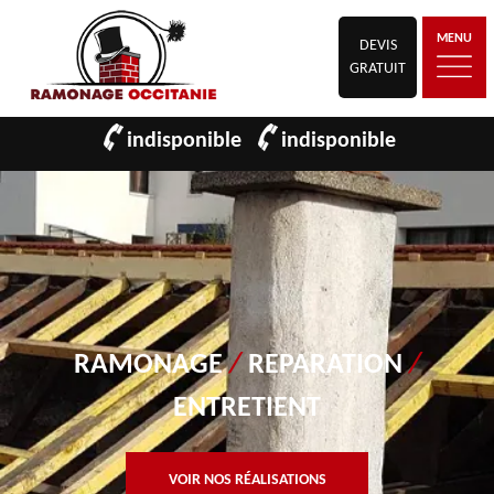
MENU
DEVIS
GRATUIT
indisponible
indisponible
RAMONAGE
/
REPARATION
/
ENTRETIENT
VOIR NOS RÉALISATIONS