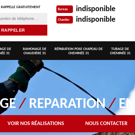
indisponible
 RAPPELLE GRATUITEMENT
Bureau
indisponible
Chantier
AGE DE
RAMONAGE DE
RÉPARATION POSE CHAPEAU DE
TUBAGE DE
NÉE 31
CHAUDIÈRE 31
CHEMINÉE 31
CHEMINÉE 31
AGE
/
REPARATION
/
EN
VOIR NOS RÉALISATIONS
NOUS CONTACTER