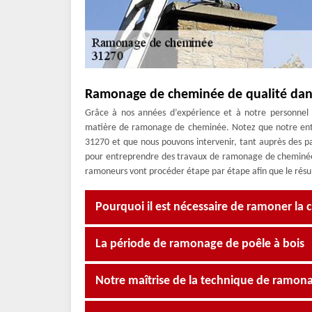
Ramonage de cheminée de qualité dan
Grâce à nos années d’expérience et à notre personnel q
matière de ramonage de cheminée. Notez que notre entre
31270 et que nous pouvons intervenir, tant auprès des pa
pour entreprendre des travaux de ramonage de cheminée
ramoneurs vont procéder étape par étape afin que le résult
Pourquoi il est nécessaire de ramoner la
La période de ramonage de poêle à bois
Notre maîtrise de la technique de ramona