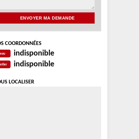
S COORDONNÉES
indisponible
reau
indisponible
ntier
US LOCALISER