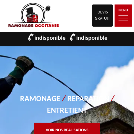
MENU
DEVIS
GRATUIT
indisponible
indisponible
RAMONAGE
/
REPARATION
/
ENTRETIENT
VOIR NOS RÉALISATIONS