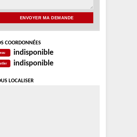
S COORDONNÉES
indisponible
reau
indisponible
ntier
US LOCALISER