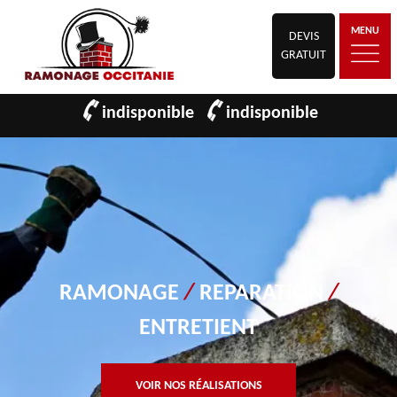
MENU
DEVIS
GRATUIT
indisponible
indisponible
RAMONAGE
/
REPARATION
/
ENTRETIENT
VOIR NOS RÉALISATIONS