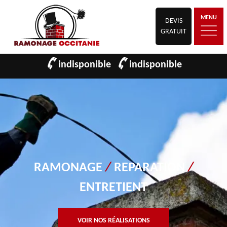
MENU
DEVIS
GRATUIT
indisponible
indisponible
RAMONAGE
/
REPARATION
/
ENTRETIENT
VOIR NOS RÉALISATIONS