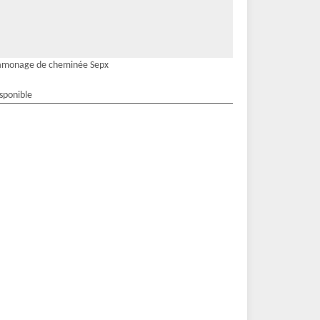
amonage de cheminée Sepx
isponible