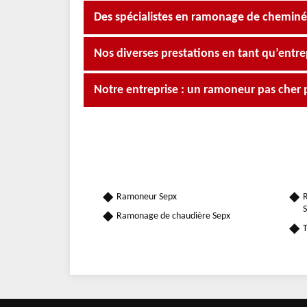
Des spécialistes en ramonage de cheminée
Nos diverses prestations en tant qu’ent
Notre entreprise : un ramoneur pas cher 
Ramoneur Sepx
R
S
Ramonage de chaudière Sepx
T