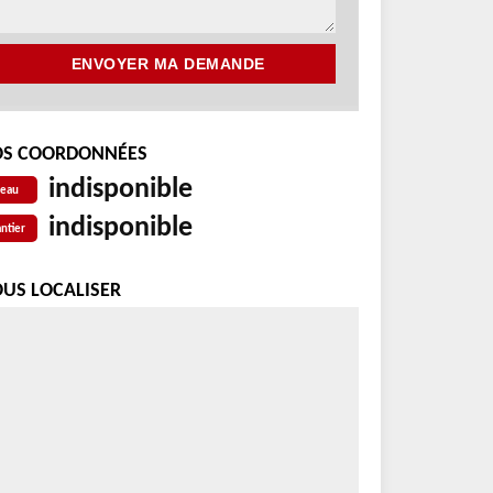
S COORDONNÉES
indisponible
reau
indisponible
ntier
US LOCALISER