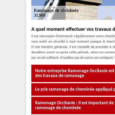
A quel moment effectuer vos travaux 
Il est nécessaire d’entretenir régulièrement votre chem
vous sentir en sécurité à tout moment puisque le bouch
D’une manière générale, il est conseillé de procéder à 
deuxième avant ou après cette période, selon vos conven
par an est suffisant. N’oubliez pas de suivre ces consignes !
Notre entreprise Ramonage Occitanie est 
des travaux de ramonage
Le prix ramonage de cheminée appliqué 
Ramonage Occitanie : Il est important de 
ramonage de cheminée