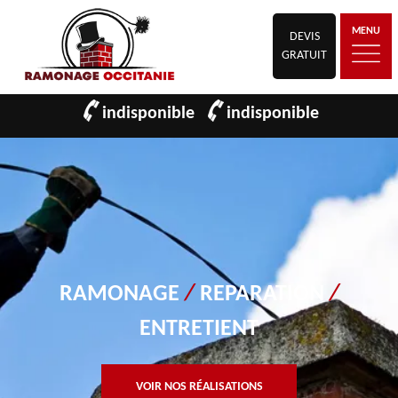
MENU
DEVIS
GRATUIT
indisponible
indisponible
RAMONAGE
/
REPARATION
/
ENTRETIENT
VOIR NOS RÉALISATIONS