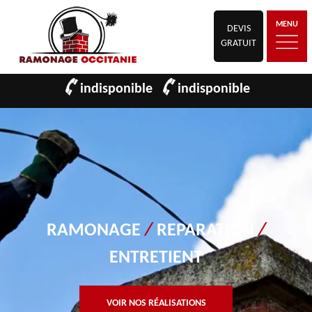
MENU
DEVIS
GRATUIT
indisponible
indisponible
RAMONAGE
/
REPARATION
/
ENTRETIENT
VOIR NOS RÉALISATIONS