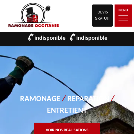
MENU
DEVIS
GRATUIT
indisponible
indisponible
RAMONAGE
/
REPARATION
/
ENTRETIENT
VOIR NOS RÉALISATIONS