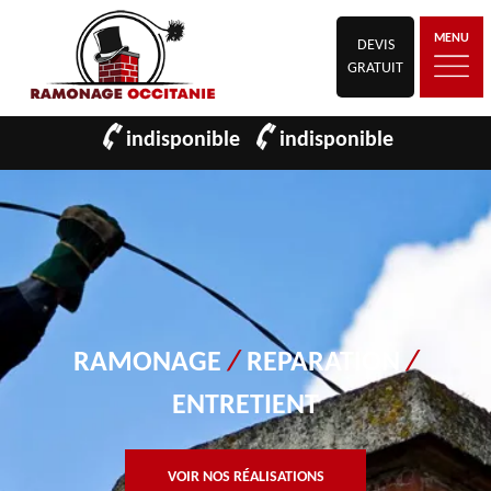
MENU
DEVIS
GRATUIT
indisponible
indisponible
RAMONAGE
/
REPARATION
/
ENTRETIENT
VOIR NOS RÉALISATIONS