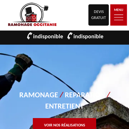
MENU
DEVIS
GRATUIT
indisponible
indisponible
RAMONAGE
/
REPARATION
/
ENTRETIENT
VOIR NOS RÉALISATIONS