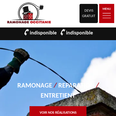
MENU
DEVIS
GRATUIT
indisponible
indisponible
RAMONAGE
/
REPARATION
/
ENTRETIENT
VOIR NOS RÉALISATIONS