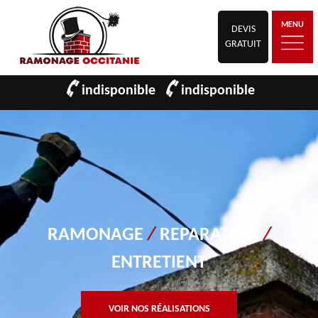
MENU
DEVIS
GRATUIT
indisponible
indisponible
RAMONAGE
/
REPARATION
/
ENTRETIENT
VOIR NOS RÉALISATIONS