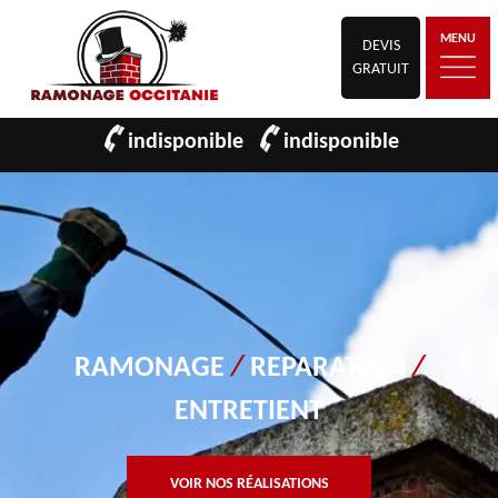
MENU
DEVIS
GRATUIT
indisponible
indisponible
RAMONAGE
/
REPARATION
/
ENTRETIENT
VOIR NOS RÉALISATIONS