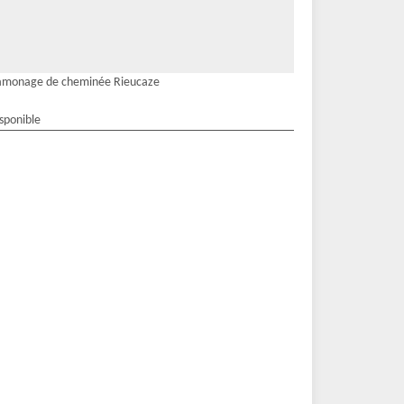
amonage de cheminée Rieucaze
isponible