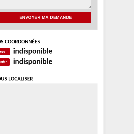
S COORDONNÉES
indisponible
reau
indisponible
ntier
US LOCALISER