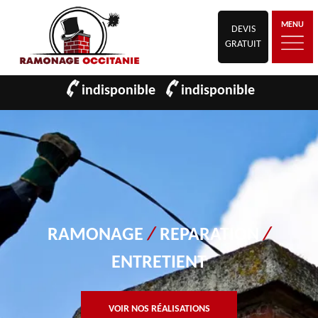
MENU
DEVIS
GRATUIT
indisponible
indisponible
RAMONAGE
/
REPARATION
/
ENTRETIENT
VOIR NOS RÉALISATIONS