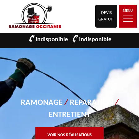
MENU
DEVIS
GRATUIT
indisponible
indisponible
RAMONAGE
/
REPARATION
/
ENTRETIENT
VOIR NOS RÉALISATIONS