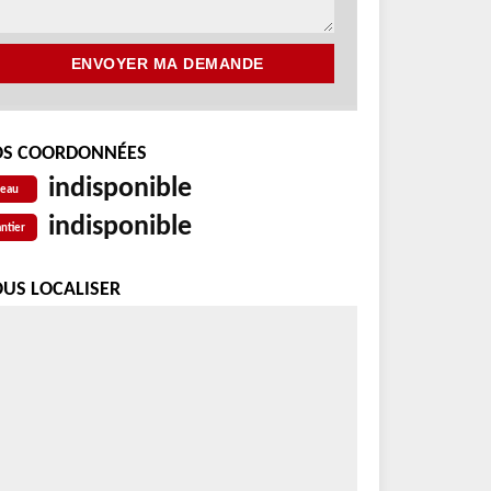
S COORDONNÉES
indisponible
reau
indisponible
ntier
US LOCALISER