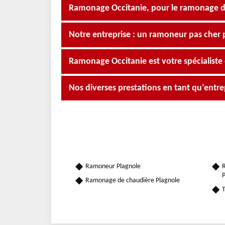
Ramonage Occitanie, pour le ramonage d
Notre entreprise : un ramoneur pas cher 
Ramonage Occitanie est votre spécialist
Nos diverses prestations en tant qu’ent
Ramoneur Plagnole
R
P
Ramonage de chaudière Plagnole
T