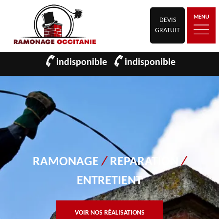
MENU
DEVIS
GRATUIT
indisponible
indisponible
RAMONAGE
/
REPARATION
/
ENTRETIENT
VOIR NOS RÉALISATIONS