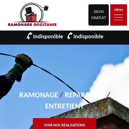
MENU
DEVIS
GRATUIT
indisponible
indisponible
RAMONAGE
/
REPARATION
/
ENTRETIENT
VOIR NOS RÉALISATIONS